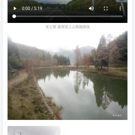
亚公髻·鹿湖顶上山视频路线