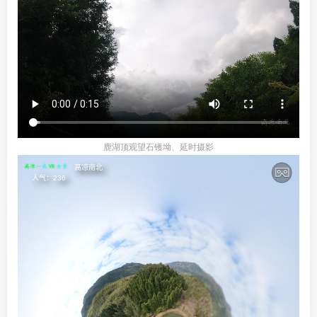
鹿湖顶观望石镬坳、延时摄影