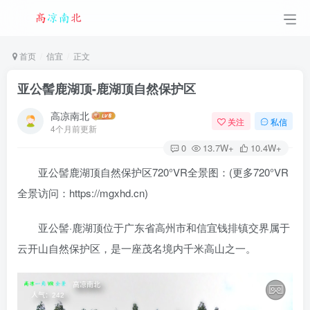
首页
信宜
正文
亚公髻鹿湖顶-鹿湖顶自然保护区
高凉南北
关注
私信
4个月前更新
0
13.7W+
10.4W+
亚公髻鹿湖顶自然保护区720°VR全景图：(更多720°VR
全景访问：https://mgxhd.cn)
亚公髻·鹿湖顶位于广东省高州市和信宜钱排镇交界属于
云开山自然保护区，是一座茂名境内千米高山之一。