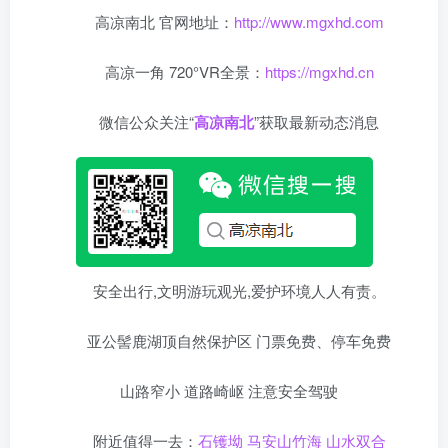
高凉南北 官网地址：
http://www.mgxhd.com
高凉一角 720°VR全景：
https://mgxhd.cn
微信公众关注“
高凉南北
”获取最新动态消息
安全出行,文明游玩观光,爱护环境人人有责。
亚公髻鹿湖顶自然保护区 门票免费、停车免费
山路窄小 道路崎岖 注意安全驾驶
附近值得一去：
石镬坳
马安山竹海
山水双合