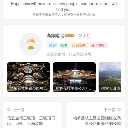
Happiness will never miss any people, sooner or later it will
find you.
幸福不会遗漏任何人，迟早有一天它会找到你
高凉南北
关注
54
0
686W+
778W+
这家伙很懒，什么都没有写...
柏桥荔枝主题公园独座在高速公路服务区的公园
柏桥荔枝主题公园720度VR全景图夜幕灯光俯视图
上一篇
下一篇
信宜金垌三唛顶、三唛顶日
柏桥荔枝主题公园独座在高
出、日落、云海攻略
速公路服务区的公园